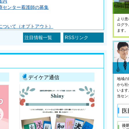
案内
療センター看護師の募集
より患
ログラ
について（オプトアウト）
ます。
注目情報一覧
RSSリンク
採用
デイケア通信
地域の
から社
います
当セン
医師の
後期研