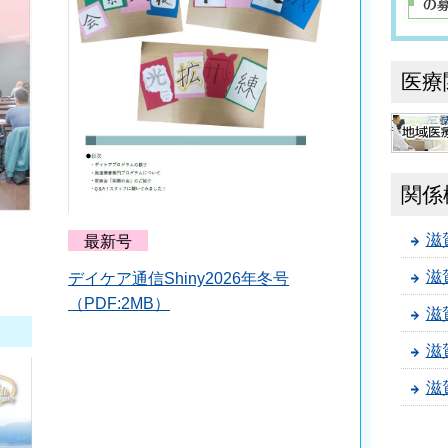
医療
地域医
関係
滋
最新号
滋
デイケア通信Shiny2026年冬号
（PDF:2MB）
滋
滋
滋