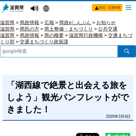
防災・災害情報
滋賀県
>
県政情報
>
広報
>
県政eしんぶん
>
お知らせ
滋賀県
>
県民の方
>
県土整備・まちづくり
>
公共交通
滋賀県
>
県政情報
>
県の概要
>
滋賀県行政機構
>
交通まちづ
くり部
>
交通まちづくり政策課
「湖西線で絶景と出会える旅を
しよう」観光パンフレットがで
きました！
2025年3月4日