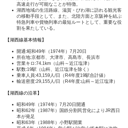
高速走行が可能なことが特徴。
湖西地域の生活路線、滋賀・びわ湖に訪れる観光客
の移動手段として、また、北陸方面と京阪神を結ぶ
特急列車や貨物列車の最短ルートとして、重要な役
割を果たしている。
【湖西線基本情報】
開通:昭和49年（1974年）7月20日
所在地:京都市、大津市、高島市、長浜市
営業キロ:74.1km（山科～近江塩津）
駅数:19駅（山科、近江塩津を除く）
乗車人員:43,159人/日（R4年度19駅合計値）
輸送密度:29,155人/日（R4年度:山科～近江塩津）
【湖西線の沿革】
昭和49年（1974年）7月20日開通
昭和62年（1987年）国鉄分割民営化によりJR西日
本が発足
昭和63年（1988年）小野駅開業