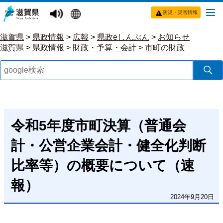
防災・災害情報
滋賀県
>
県政情報
>
広報
>
県政eしんぶん
>
お知らせ
滋賀県
>
県政情報
>
財政・予算・会計
>
市町の財政
令和5年度市町決算（普通会
計・公営企業会計・健全化判断
比率等）の概要について（速
報）
2024年9月20日