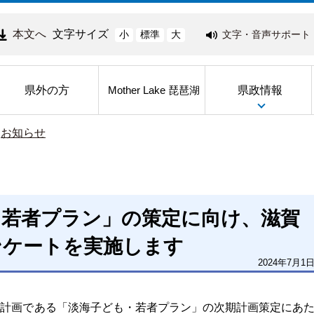
本文へ
文字サイズ
文字・音声サポート
小
標準
大
県外の方
県政情報
Mother Lake 琵琶湖
>
お知らせ
・若者プラン」の策定に向け、滋賀
ンケートを実施します
2024年7月1
な計画である「淡海子ども・若者プラン」の次期計画策定にあ