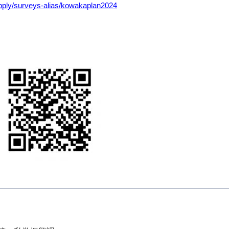
pply/surveys-alias/kowakaplan2024