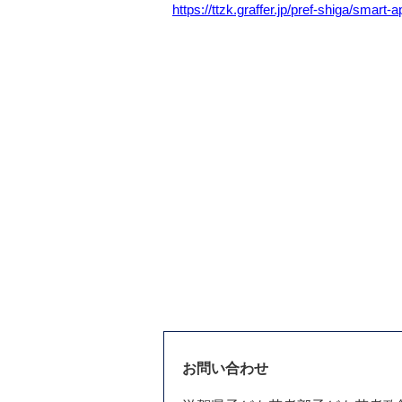
https://ttzk.graffer.jp/pref-
shiga/smart-a
お問い合わせ