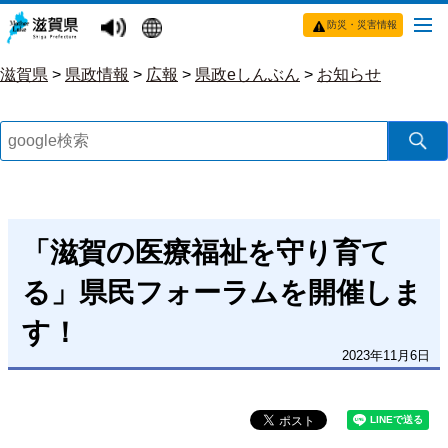
防災・災害情報
滋賀県
>
県政情報
>
広報
>
県政eしんぶん
>
お知らせ
「滋賀の医療福祉を守り育て
る」県民フォーラムを開催しま
す！
2023年11月6日