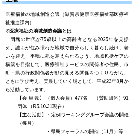
医療福祉の地域創造会議（滋賀県健康医療福祉部医療福
祉推進課内）
※
医療福祉の地域創造会議とは
団塊の世代が75歳以上の高齢者となる2025年を見据
え、誰もが住み慣れた地域で自分らしく暮らし続け、
老
いを迎え、平穏に死を迎えられるよう、地域包括ケアの
構築を目指して、医療福祉サービスの関係者や住民、
市
町・県の行政関係者が顔の見える関係をつくりながら、
ともに学び考え、実践していく場として、平成23年8月か
ら活動しています。
【会 員 数】 （個人会員）477名
（賛助団体）91
団体 （R5.10.31現在）
【主な活動】・定例ワーキンググループ会議の開催
（毎月）
・県民フォーラムの開催（11月）等