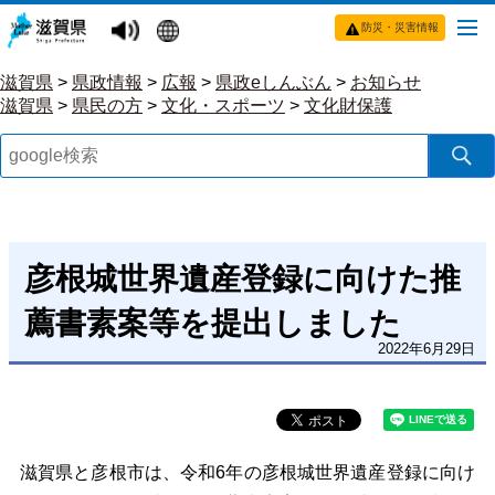
防災・災害情報
滋賀県
>
県政情報
>
広報
>
県政eしんぶん
>
お知らせ
滋賀県
>
県民の方
>
文化・スポーツ
>
文化財保護
彦根城世界遺産登録に向けた推
薦書素案等を提出しました
2022年6月29日
滋賀県と彦根市は、令和6年の彦根城世界遺産登録に向け