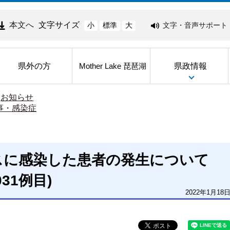
本文へ
文字サイズ
文字・音声サポート
小
標準
大
県外の方
県政情報
Mother Lake 琵琶湖
>
お知らせ
事・感染症
スに感染した患者の発生について
031例目)
2022年1月18