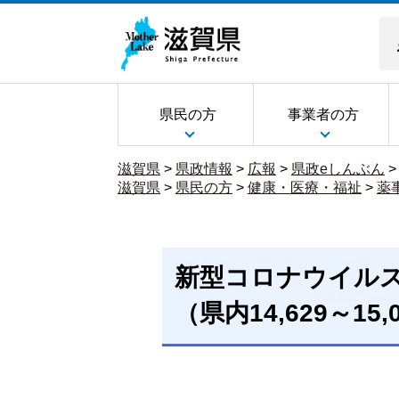
県民の方
事業者の方
滋賀県
>
県政情報
>
広報
>
県政eしんぶん
滋賀県
>
県民の方
>
健康・医療・福祉
>
薬
新型コロナウイル
（県内14,629～15,