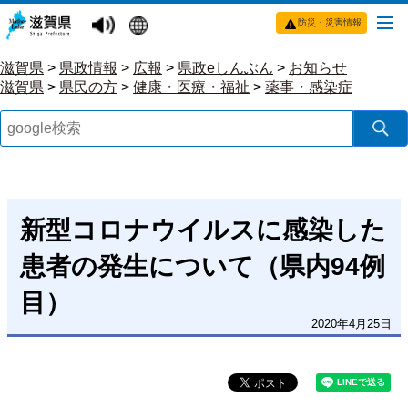
防災・災害情報
滋賀県
>
県政情報
>
広報
>
県政eしんぶん
>
お知らせ
滋賀県
>
県民の方
>
健康・医療・福祉
>
薬事・感染症
新型コロナウイルスに感染した
患者の発生について（県内94例
目）
2020年4月25日