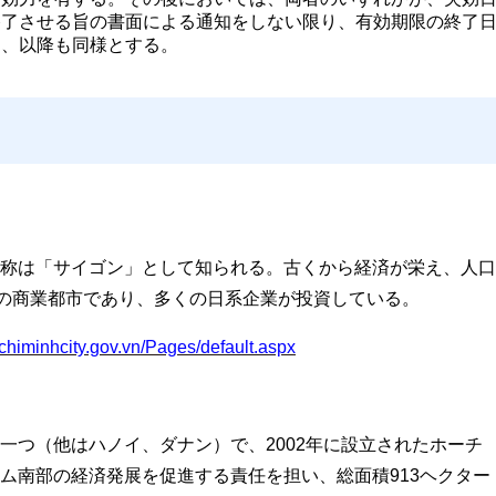
終了させる旨の書面による通知をしない限り、有効期限の終了
し、以降も同様とする。
称は「サイゴン」として知られる。古くから経済が栄え、人口
大の商業都市であり、多くの日系企業が投資している。
chiminhcity.gov.vn/Pages/default.aspx
一つ（他はハノイ、ダナン）で、2002年に設立されたホーチ
ム南部の経済発展を促進する責任を担い、総面積913ヘクター