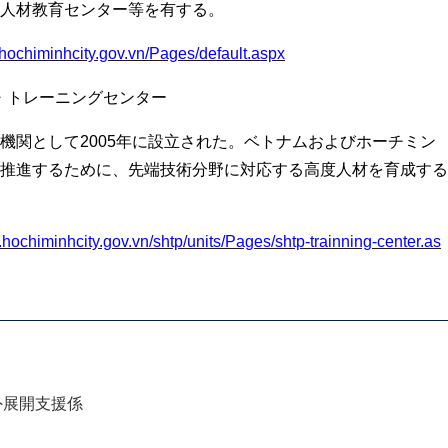
人材教育センター等を有する。
.hochiminhcity.gov.vn/Pages/default.aspx
・トレーニングセンター
機関として2005年に設立された。ベトナムおよびホーチミン
推進するために、先端技術分野に対応する高度人材を育成する
.hochiminhcity.gov.vn/shtp/units/Pages/shtp-trainning-center.as
外展開支援係