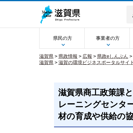
県民の方
事業者の方
滋賀県
>
県政情報
>
広報
>
県政eしんぶん
滋賀県
>
滋賀の環境ビジネスポータルサイ
滋賀県商工政策課
レーニングセンター
材の育成や供給の