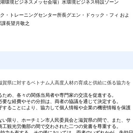
湖環境ビジネスメッセ会場）水環境ビジネス特設ゾーン
ク・トレーニングセンター所長グエン・ドゥック・フィ およ
課課長望月敬之
滋賀県に対するベトナム人高度人材の育成と供給に係る協力を
るため、各々の関係当局者や専門家の交流を促進する。
必要な経費やその分担は、両者の協議を通じて決定する。
守することにより、協力して個人情報や企業の機密情報を保護
ない限り、ホーチミン市人民委員会と滋賀県の間で、また、サ
商工観光労働部の間で交わされた二つの覚書を尊重する。
間効力を有する。その後においては、両者のいずれかが、失効