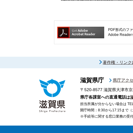
PDF形式のファ
Adobe R
著作権・リンク
滋賀県庁
県庁アク
〒520-8577
滋賀県大津市京
県庁各課室への直通電話は
担当所属が分からない場合は TEL 07
開庁時間：8:30から17:15ま
※手続等に関する窓口業務の受付時