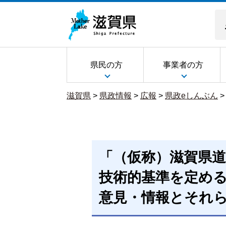
県民の方
事業者の方
滋賀県
>
県政情報
>
広報
>
県政eしんぶん
「（仮称）滋賀県
技術的基準を定め
意見・情報とそれ