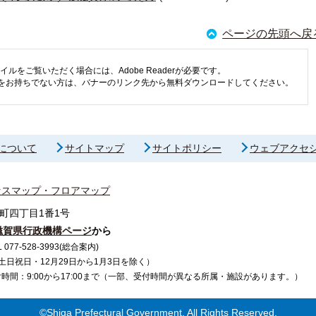
ページの先頭へ戻
イルをご覧いただく場合には、Adobe Readerが必要です。
eaderをお持ちでない方は、バナーのリンク先から無料ダウンロードしてください。
について
サイトマップ
サイトポリシー
ウェブアクセ
セスマップ・フロアマップ
町四丁目1番1号
滋賀県行政機構ページ
から
7-528-3993(総合案内)
で（土日祝日・12月29日から1月3日を除く）
間：9:00から17:00まで（一部、受付時間が異なる所属・施設があります。）
©Shiga Prefectural Government. All Rights Reserved.