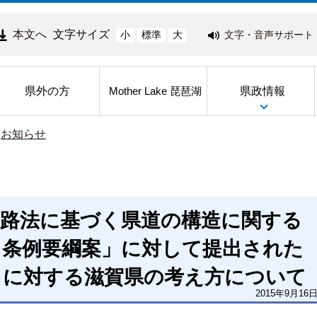
本文へ
文字サイズ
文字・音声サポート
小
標準
大
県外の方
県政情報
Mother Lake 琵琶湖
>
お知らせ
道路法に基づく県道の構造に関する
る条例要綱案」に対して提出された
らに対する滋賀県の考え方について
2015年9月16